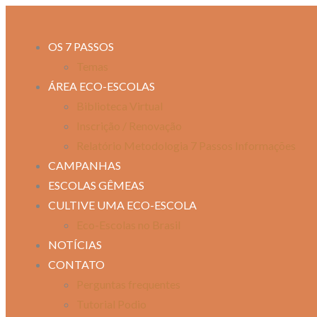
OS 7 PASSOS
Temas
ÁREA ECO-ESCOLAS
Biblioteca Virtual
Inscrição / Renovação
Relatório Metodologia 7 Passos Informações
CAMPANHAS
ESCOLAS GÊMEAS
CULTIVE UMA ECO-ESCOLA
Eco-Escolas no Brasil
NOTÍCIAS
CONTATO
Perguntas frequentes
Tutorial Podio