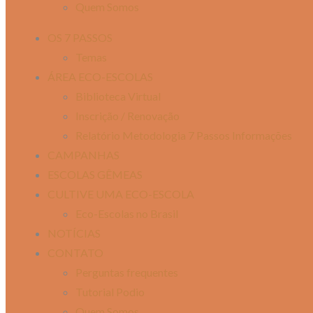
Quem Somos
OS 7 PASSOS
Temas
ÁREA ECO-ESCOLAS
Biblioteca Virtual
Inscrição / Renovação
Relatório Metodologia 7 Passos Informações
CAMPANHAS
ESCOLAS GÊMEAS
CULTIVE UMA ECO-ESCOLA
Eco-Escolas no Brasil
NOTÍCIAS
CONTATO
Perguntas frequentes
Tutorial Podio
Quem Somos