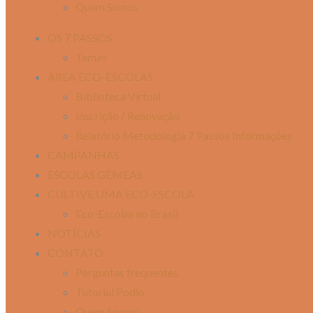
Quem Somos
OS 7 PASSOS
Temas
ÁREA ECO-ESCOLAS
Biblioteca Virtual
Inscrição / Renovação
Relatório Metodologia 7 Passos Informações
CAMPANHAS
ESCOLAS GÊMEAS
CULTIVE UMA ECO-ESCOLA
Eco-Escolas no Brasil
NOTÍCIAS
CONTATO
Perguntas frequentes
Tutorial Podio
Quem Somos