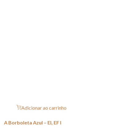
Adicionar ao carrinho
A Borboleta Azul – EI, EF I