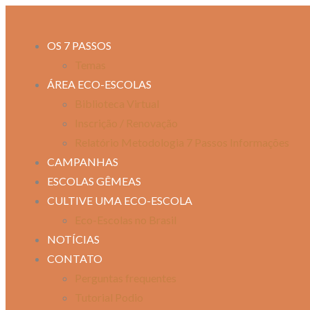
OS 7 PASSOS
Temas
ÁREA ECO-ESCOLAS
Biblioteca Virtual
Inscrição / Renovação
Relatório Metodologia 7 Passos Informações
CAMPANHAS
ESCOLAS GÊMEAS
CULTIVE UMA ECO-ESCOLA
Eco-Escolas no Brasil
NOTÍCIAS
CONTATO
Perguntas frequentes
Tutorial Podio