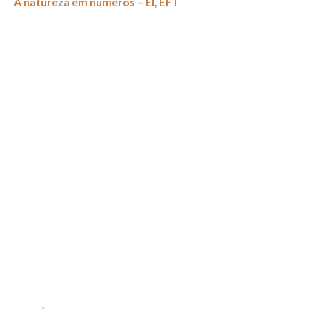
A natureza em números – EI, EF I