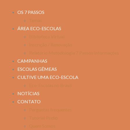
OS 7 PASSOS
Temas
ÁREA ECO-ESCOLAS
Biblioteca Virtual
Inscrição / Renovação
Relatório Metodologia 7 Passos Informações
CAMPANHAS
ESCOLAS GÊMEAS
CULTIVE UMA ECO-ESCOLA
Eco-Escolas no Brasil
NOTÍCIAS
CONTATO
Perguntas frequentes
Tutorial Podio
Quem Somos