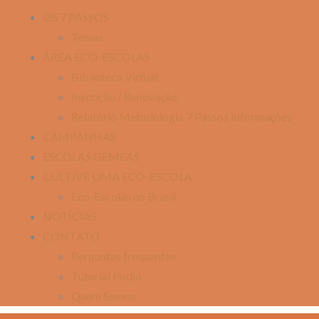
OS 7 PASSOS
Temas
ÁREA ECO-ESCOLAS
Biblioteca Virtual
Inscrição / Renovação
Relatório Metodologia 7 Passos Informações
CAMPANHAS
ESCOLAS GÊMEAS
CULTIVE UMA ECO-ESCOLA
Eco-Escolas no Brasil
NOTÍCIAS
CONTATO
Perguntas frequentes
Tutorial Podio
Quem Somos