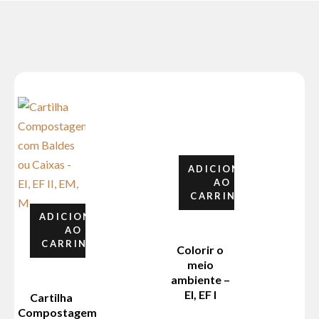
ADICIONAR
AO
CARRINHO
ADICIONAR
AO
CARRINHO
Colorir o
meio
ambiente –
EI, EF I
Cartilha
Compostagem