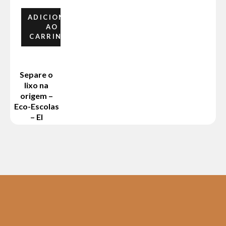
ADICIONAR
AO
CARRINHO
Separe o
lixo na
origem –
Eco-Escolas
– EI