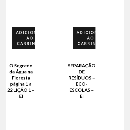
ADICIONAR
ADICIONAR
AO
AO
CARRINHO
CARRINHO
O Segredo
SEPARAÇÃO
da Água na
DE
Floresta
RESÍDUOS –
página 1 a
ECO-
22 LIÇÃO 1 –
ESCOLAS –
EI
EI