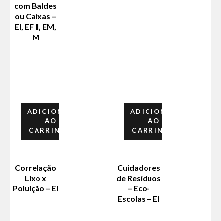
com Baldes
ou Caixas –
EI, EF II, EM,
M
ADICIONAR
ADICIONAR
AO
AO
CARRINHO
CARRINHO
Correlação
Cuidadores
Lixo x
de Resíduos
Poluição – EI
– Eco-
Escolas – EI