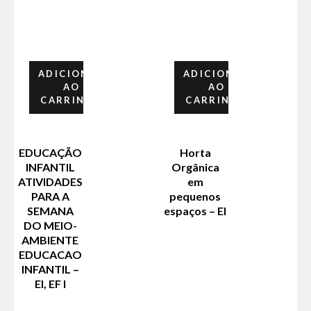
ADICIONAR
ADICIONAR
AO
AO
CARRINHO
CARRINHO
EDUCAÇÃO
Horta
INFANTIL
Orgânica
ATIVIDADES
em
PARA A
pequenos
SEMANA
espaços – EI
DO MEIO-
AMBIENTE
EDUCACAO
INFANTIL –
EI, EF I