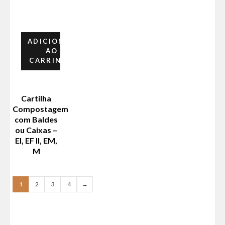
ADICIONAR
AO
CARRINHO
Cartilha
Compostagem
com Baldes
ou Caixas –
EI, EF II, EM,
M
1
2
3
4
→