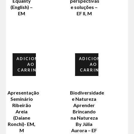
Equality
perspectivas
(English) –
e soluções –
EM
EF II, M
ADICIONAR
ADICIONAR
AO
AO
CARRINHO
CARRINHO
Apresentação
Biodiversidade
Seminário
e Natureza
Ribeirão
Aprender
Areia
Brincando
(Daiane
na Natureza
Ronchi)- EM,
By Júlia
M
Aurora – EF