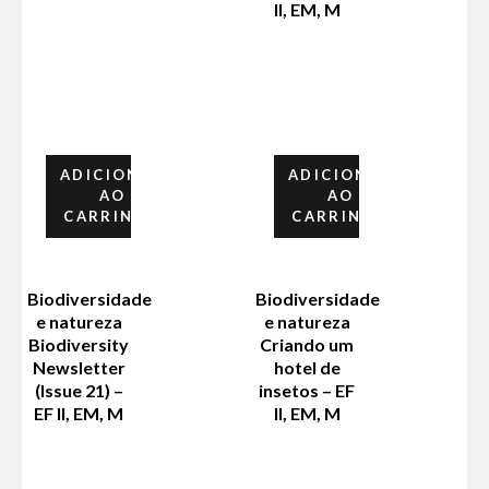
II, EM, M
ADICIONAR
ADICIONAR
AO
AO
CARRINHO
CARRINHO
Biodiversidade
Biodiversidade
e natureza
e natureza
Biodiversity
Criando um
Newsletter
hotel de
(Issue 21) –
insetos – EF
EF II, EM, M
II, EM, M