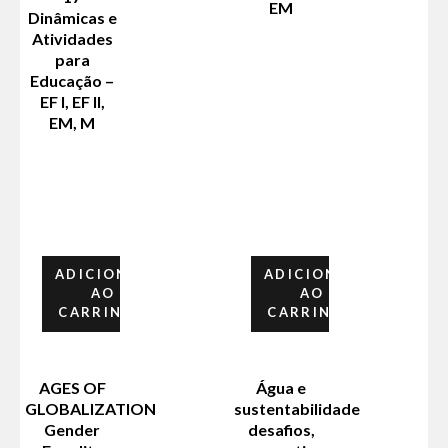
EM
Dinâmicas e
Atividades
para
Educação –
EF I, EF II,
EM, M
ADICIONAR
ADICIONAR
AO
AO
CARRINHO
CARRINHO
AGES OF
Água e
GLOBALIZATION
sustentabilidade
Gender
desafios,