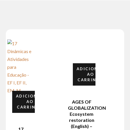
ADICIONAR
AO
CARRINHO
ADICIONAR
AGES OF
AO
CARRINHO
GLOBALIZATION
Ecosystem
restoration
(English) –
17