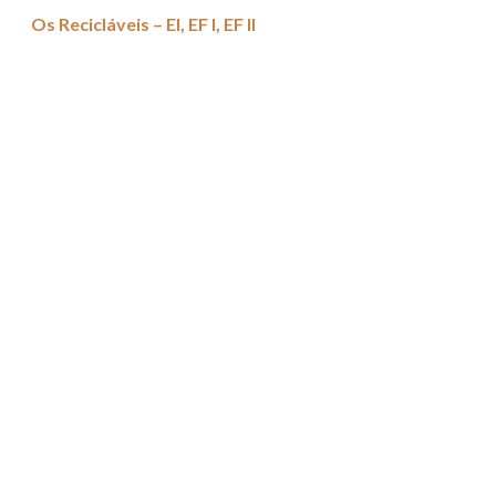
Os Recicláveis – EI, EF I, EF II