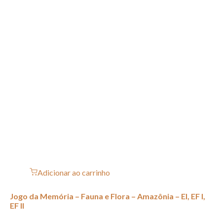
Adicionar ao carrinho
Jogo da Memória – Fauna e Flora – Amazônia – EI, EF I,
EF II