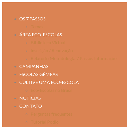
OS 7 PASSOS
Temas
ÁREA ECO-ESCOLAS
Biblioteca Virtual
Inscrição / Renovação
Relatório Metodologia 7 Passos Informações
CAMPANHAS
ESCOLAS GÊMEAS
CULTIVE UMA ECO-ESCOLA
Eco-Escolas no Brasil
NOTÍCIAS
CONTATO
Perguntas frequentes
Tutorial Podio