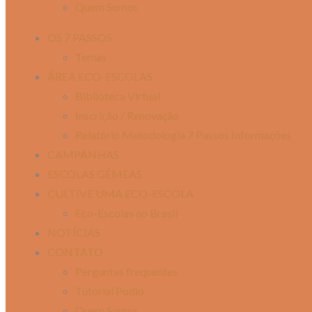
Quem Somos
OS 7 PASSOS
Temas
ÁREA ECO-ESCOLAS
Biblioteca Virtual
Inscrição / Renovação
Relatório Metodologia 7 Passos Informações
CAMPANHAS
ESCOLAS GÊMEAS
CULTIVE UMA ECO-ESCOLA
Eco-Escolas no Brasil
NOTÍCIAS
CONTATO
Perguntas frequentes
Tutorial Podio
Quem Somos