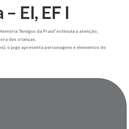
– EI, EF I
Memória “Amigos da Praia”
estimula a atenção,
ra das crianças.
es), o jogo apresenta personagens e elementos do