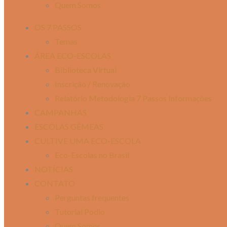
Quem Somos
OS 7 PASSOS
Temas
ÁREA ECO-ESCOLAS
Biblioteca Virtual
Inscrição / Renovação
Relatório Metodologia 7 Passos Informações
CAMPANHAS
ESCOLAS GÊMEAS
CULTIVE UMA ECO-ESCOLA
Eco-Escolas no Brasil
NOTÍCIAS
CONTATO
Perguntas frequentes
Tutorial Podio
Quem Somos