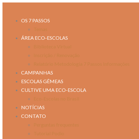
OS 7 PASSOS
Temas
ÁREA ECO-ESCOLAS
Biblioteca Virtual
Inscrição / Renovação
Relatório Metodologia 7 Passos Informações
CAMPANHAS
ESCOLAS GÊMEAS
CULTIVE UMA ECO-ESCOLA
Eco-Escolas no Brasil
NOTÍCIAS
CONTATO
Perguntas frequentes
Tutorial Podio