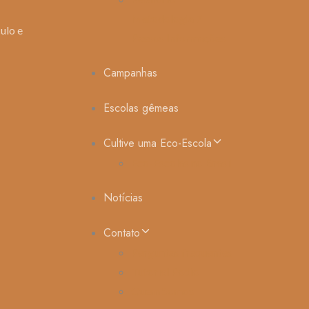
Metodologia 7
ulo e
Passos Informações
Campanhas
Escolas gêmeas
Cultive uma Eco-Escola
Eco-Escolas no Brasil
Notícias
Contato
Perguntas frequentes
Tutorial Podio
Quem Somos