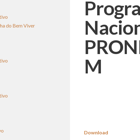
Progr
tivo
Nacion
lha do Bem Viver
PRONE
M
tivo
tivo
vo
Download