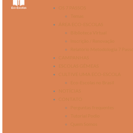
OS 7 PASSOS
Temas
ÁREA ECO-ESCOLAS
Biblioteca Virtual
Inscrição / Renovação
Relatório Metodologia 7 Pass
CAMPANHAS
ESCOLAS GÊMEAS
CULTIVE UMA ECO-ESCOLA
Eco-Escolas no Brasil
NOTÍCIAS
CONTATO
Perguntas frequentes
Tutorial Podio
Quem Somos