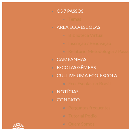
OS 7 PASSOS
Temas
ÁREA ECO-ESCOLAS
Biblioteca Virtual
Inscrição / Renovação
Relatório Metodologia 7 Pass
CAMPANHAS
ESCOLAS GÊMEAS
CULTIVE UMA ECO-ESCOLA
Eco-Escolas no Brasil
NOTÍCIAS
CONTATO
Perguntas frequentes
Tutorial Podio
Quem Somos