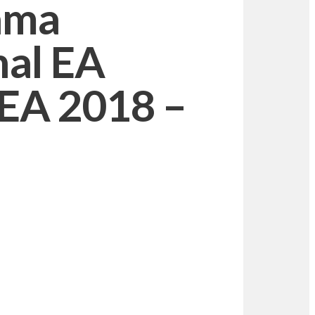
ama
al EA
A 2018 –