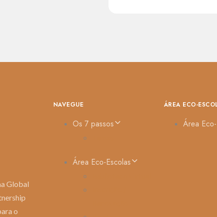
NAVEGUE
ÁREA ECO-ESCO
Os 7 passos
Área Eco-
Temas
Área Eco-Escolas
Biblioteca Virtual
ma Global
Inscrição /
tnership
Renovação
para o
Relatório