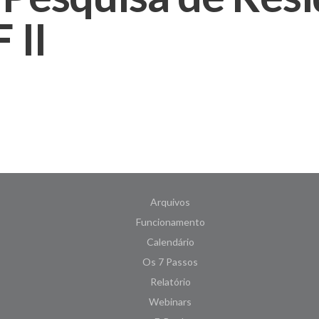
 II
Arquivos
Funcionamento
Calendário
Os 7 Passos
Relatório
Webinars