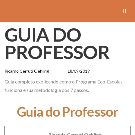
GUIA DO
Author
Published
PUBLISHED
on:
IN:
PROFESSOR
Ricardo Cerruti Oehling
18/09/2019
Guia completo explicando como o Programa Eco-Escolas
funciona e sua metodologia dos 7 passos.
Guia do Professor
Ricardo Cerruti Oehling