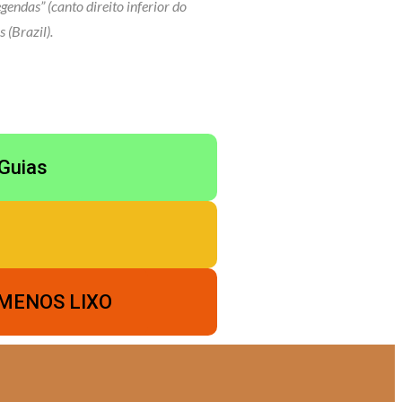
endas” (canto direito inferior do
 (Brazil).
Guias
MENOS LIXO