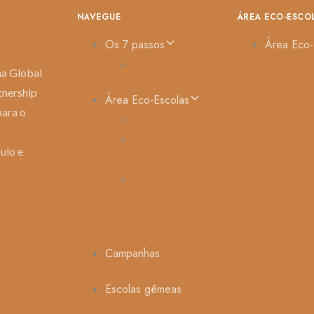
NAVEGUE
ÁREA ECO-ESCO
Os 7 passos
Área Eco-
Temas
ma Global
tnership
Área Eco-Escolas
para o
Biblioteca Virtual
Inscrição /
ulo e
Renovação
Relatório
Metodologia 7
Passos Informações
Campanhas
Escolas gêmeas